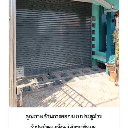
คุณภาพด้านการออกแบบประตูม้วน
รับประกันความพึงพอใจในทุกๆชิ้นงาน