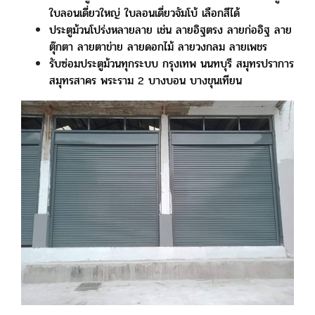
ใบลอนเดี่ยวใหญ่ ใบลอนเดี่ยวจัมโบ้ เลือกสีได้
ประตูม้วนโปร่งหลายลาย เช่น ลายอิฐตรง ลายก่ออิฐ ลาย
ตุ๊กตา ลายตาข่าย ลายดอกไม้ ลายวงกลม ลายเพชร
รับซ่อมประตูม้วนทุกระบบ กรุงเทพ นนทบุรี สมุทรปราการ
สมุทรสาคร พระราม 2 บางบอน บางขุนเทียน